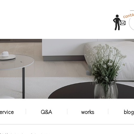
ervice
Q&A
works
blog